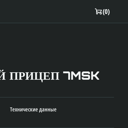
(
0
)
Й ПРИЦЕП 7MSK
е
Технические данные